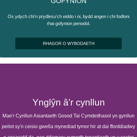
GOFYNION
Os ydych chi'n prydlesu'ch eiddo i ni, bydd angen i chi fodloni
rhai gofynion penodol.
RHAGOR O WYBODAETH
Ynglŷn â'r cynllun
Mae'r Cynllun Asiantaeth Gosod Tai Cymdeithasol yn gynllun
peilot sy'n ceisio gwella mynediad tymor hir at dai fforddiadwy