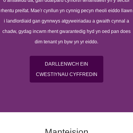
o ansawdd da, gan ddarparu cymorth tenantiaeth yn y sector
rhentu preifat. Mae'r cynllun yn cynnig pecyn rheoli eiddo llawn
i landlordiaid gan gynnwys atgyweiriadau a gwaith cynnal a
chadw, gydag incwm rhent gwarantedig hyd yn oed pan does
dim tenant yn byw yn yr eiddo.
DARLLENWCH EIN
CWESTIYNAU CYFFREDIN
Manteision