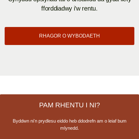
fforddiadwy i’w rentu.
RHAGOR O WYBODAETH
PAM RHENTU I NI?
Byddwn ni'n prydlesu eiddo heb ddodrefn am o leiaf bum
mlynedd.