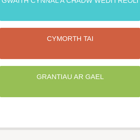
GWAITH CYNNAL A CHADW WEDI’I REOLI
CYMORTH TAI
GRANTIAU AR GAEL