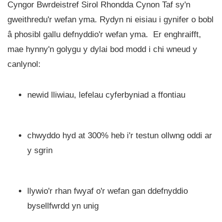
Cyngor Bwrdeistref Sirol Rhondda Cynon Taf sy'n
gweithredu'r wefan yma. Rydyn ni eisiau i gynifer o bobl
â phosibl gallu defnyddio'r wefan yma. Er enghraifft,
mae hynny'n golygu y dylai bod modd i chi wneud y
canlynol:
newid lliwiau, lefelau cyferbyniad a ffontiau
chwyddo hyd at 300% heb i'r testun ollwng oddi ar
y sgrin
llywio'r rhan fwyaf o'r wefan gan ddefnyddio
bysellfwrdd yn unig