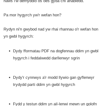
haws i'w defnyddio os oes gyda chi anabledd.
Pa mor hygyrch yw'r wefan hon?
Rydyn ni'n gwybod nad yw rhai rhannau o'r wefan hon
yn gwbl hygyrch:
Dydy fformatau PDF na dogfennau ddim yn gwbl
hygyrch i feddalwedd darllenwyr sgrin
Dydy'r cynnwys a'r modd llywio gan gyflenwyr
trydydd parti ddim yn gwbl hygyrch
Fydd y testun ddim yn ail-lenwi mewn un golofn