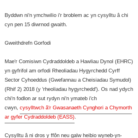
Byddwn ni'n ymchwilio i'r broblem ac yn cysylltu â chi
cyn pen 15 diwrnod gwaith.
Gweithdrefn Gorfodi
Mae'r Comisiwn Cydraddoldeb a Hawliau Dynol (EHRC)
yn gyfrifol am orfodi Rheoliadau Hygyrchedd Cyrff
Sector Cyhoeddus (Gwefannau a Cheisiadau Symudol)
(Rhif 2) 2018 (y 'rheoliadau hygyrchedd'). Os nad ydych
chi'n fodlon ar sut rydyn ni'n ymateb i'ch
cwyn,
cysylltwch â'r Gwasanaeth Cynghori a Chymorth
ar gyfer Cydraddoldeb (EASS)
.
Cysylltu â ni dros y ffôn neu galw heibio wyneb-yn-