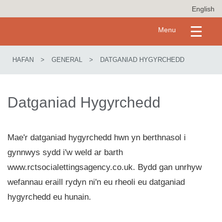
S
English
k
i
Toggle
Menu
p
navigation
t
o
HAFAN
>
GENERAL
>
DATGANIAD HYGYRCHEDD
m
a
i
n
Datganiad Hygyrchedd
c
o
n
t
Mae'r datganiad hygyrchedd hwn yn berthnasol i
e
gynnwys sydd i'w weld ar barth
n
t
www.rctsocialettingsagency.co.uk. Bydd gan unrhyw
wefannau eraill rydyn ni'n eu rheoli eu datganiad
hygyrchedd eu hunain.