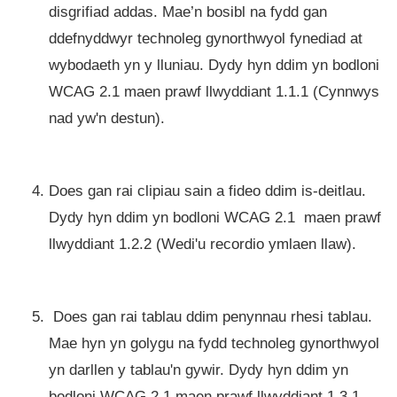
disgrifiad addas. Mae’n bosibl na fydd gan
ddefnyddwyr technoleg gynorthwyol fynediad at
wybodaeth yn y lluniau. Dydy hyn ddim yn bodloni
WCAG 2.1 maen prawf llwyddiant 1.1.1 (Cynnwys
nad yw'n destun).
Does gan rai clipiau sain a fideo ddim is-deitlau.
Dydy hyn ddim yn bodloni WCAG 2.1 maen prawf
llwyddiant 1.2.2 (Wedi'u recordio ymlaen llaw).
Does gan rai tablau ddim penynnau rhesi tablau.
Mae hyn yn golygu na fydd technoleg gynorthwyol
yn darllen y tablau'n gywir. Dydy hyn ddim yn
bodloni WCAG 2.1 maen prawf llwyddiant 1.3.1