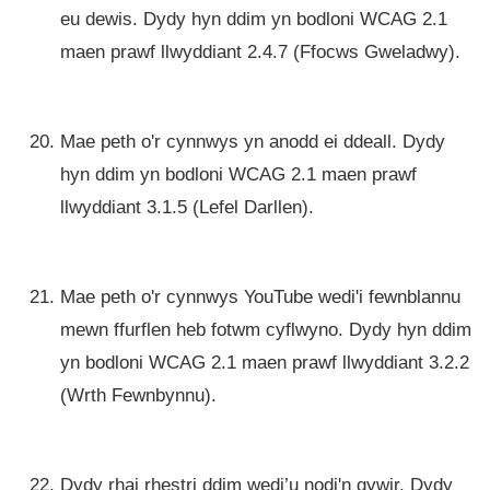
eu dewis. Dydy hyn ddim yn bodloni WCAG 2.1
maen prawf llwyddiant 2.4.7 (Ffocws Gweladwy).
Mae peth o'r cynnwys yn anodd ei ddeall. Dydy
hyn ddim yn bodloni WCAG 2.1 maen prawf
llwyddiant 3.1.5 (Lefel Darllen).
Mae peth o'r cynnwys YouTube wedi'i fewnblannu
mewn ffurflen heb fotwm cyflwyno. Dydy hyn ddim
yn bodloni WCAG 2.1 maen prawf llwyddiant 3.2.2
(Wrth Fewnbynnu).
Dydy rhai rhestri ddim wedi’u nodi'n gywir. Dydy