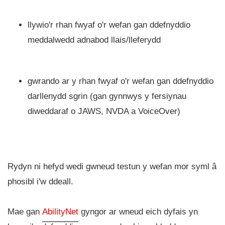
llywio'r rhan fwyaf o'r wefan gan ddefnyddio
meddalwedd adnabod llais/lleferydd
gwrando ar y rhan fwyaf o'r wefan gan ddefnyddio
darllenydd sgrin (gan gynnwys y fersiynau
diweddaraf o JAWS, NVDA a VoiceOver)
Rydyn ni hefyd wedi gwneud testun y wefan mor syml â
phosibl i'w ddeall.
Mae gan
AbilityNet
gyngor ar wneud eich dyfais yn