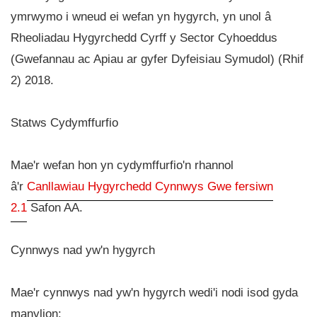
ymrwymo i wneud ei wefan yn hygyrch, yn unol â
Rheoliadau Hygyrchedd Cyrff y Sector Cyhoeddus
(Gwefannau ac Apiau ar gyfer Dyfeisiau Symudol) (Rhif
2) 2018.
Statws Cydymffurfio
Mae'r wefan hon yn cydymffurfio'n rhannol
â'r
Canllawiau Hygyrchedd Cynnwys Gwe fersiwn
2.1
Safon AA.
Cynnwys nad yw'n hygyrch
Mae'r cynnwys nad yw'n hygyrch wedi'i nodi isod gyda
manylion: