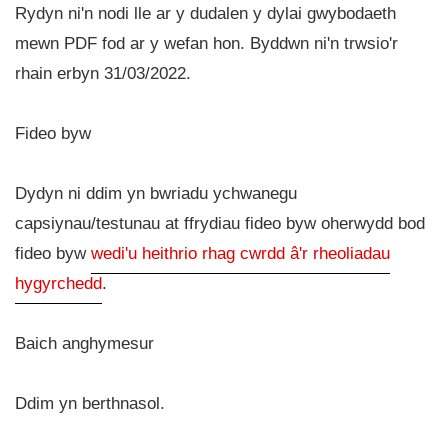
Rydyn ni'n nodi lle ar y dudalen y dylai gwybodaeth
mewn PDF fod ar y wefan hon. Byddwn ni'n trwsio'r
rhain erbyn 31/03/2022.
Fideo byw
Dydyn ni ddim yn bwriadu ychwanegu
capsiynau/testunau at ffrydiau fideo byw oherwydd bod
fideo byw
wedi'u heithrio rhag cwrdd â'r rheoliadau
hygyrchedd
.
Baich anghymesur
Ddim yn berthnasol.