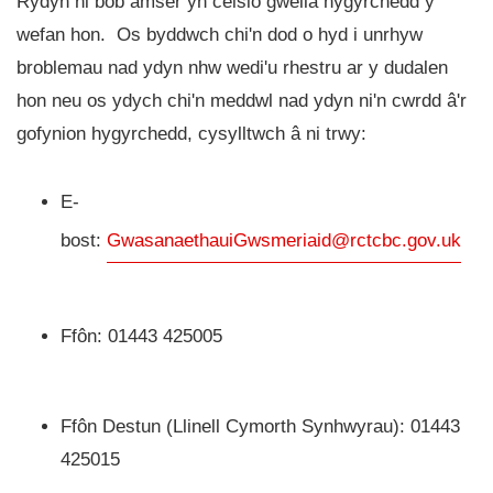
Rydyn ni bob amser yn ceisio gwella hygyrchedd y
wefan hon. Os byddwch chi'n dod o hyd i unrhyw
broblemau nad ydyn nhw wedi'u rhestru ar y dudalen
hon neu os ydych chi'n meddwl nad ydyn ni'n cwrdd â'r
gofynion hygyrchedd, cysylltwch â ni trwy:
E-
bost:
GwasanaethauiGwsmeriaid@rctcbc.gov.uk
Ffôn: 01443 425005
Ffôn Destun (Llinell Cymorth Synhwyrau): 01443
425015