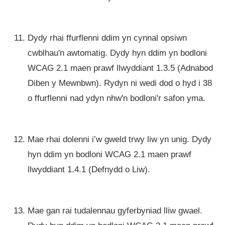
Dydy rhai ffurflenni ddim yn cynnal opsiwn
cwblhau'n awtomatig. Dydy hyn ddim yn bodloni
WCAG 2.1 maen prawf llwyddiant 1.3.5 (Adnabod
Diben y Mewnbwn). Rydyn ni wedi dod o hyd i 38
o ffurflenni nad ydyn nhw'n bodloni'r safon yma.
Mae rhai dolenni i’w gweld trwy liw yn unig. Dydy
hyn ddim yn bodloni WCAG 2.1 maen prawf
llwyddiant 1.4.1 (Defnydd o Liw).
Mae gan rai tudalennau gyferbyniad lliw gwael.