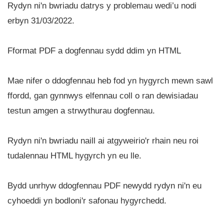
Rydyn ni'n bwriadu datrys y problemau wedi’u nodi
erbyn 31/03/2022.
Fformat PDF a dogfennau sydd ddim yn HTML
Mae nifer o ddogfennau heb fod yn hygyrch mewn sawl
ffordd, gan gynnwys elfennau coll o ran dewisiadau
testun amgen a strwythurau dogfennau.
Rydyn ni'n bwriadu naill ai atgyweirio'r rhain neu roi
tudalennau HTML hygyrch yn eu lle.
Bydd unrhyw ddogfennau PDF newydd rydyn ni'n eu
cyhoeddi yn bodloni'r safonau hygyrchedd.