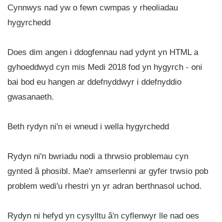
Cynnwys nad yw o fewn cwmpas y rheoliadau
hygyrchedd
Does dim angen i ddogfennau nad ydynt yn HTML a
gyhoeddwyd cyn mis Medi 2018 fod yn hygyrch - oni
bai bod eu hangen ar ddefnyddwyr i ddefnyddio
gwasanaeth.
Beth rydyn ni'n ei wneud i wella hygyrchedd
Rydyn ni'n bwriadu nodi a thrwsio problemau cyn
gynted â phosibl. Mae'r amserlenni ar gyfer trwsio pob
problem wedi'u rhestri yn yr adran berthnasol uchod.
Rydyn ni hefyd yn cysylltu â'n cyflenwyr lle nad oes