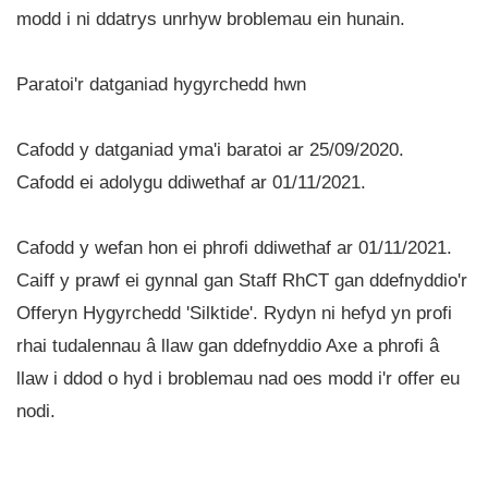
modd i ni ddatrys unrhyw broblemau ein hunain.
Paratoi'r datganiad hygyrchedd hwn
Cafodd y datganiad yma'i baratoi ar 25/09/2020.
Cafodd ei adolygu ddiwethaf ar 01/11/2021.
Cafodd y wefan hon ei phrofi ddiwethaf ar 01/11/2021.
Caiff y prawf ei gynnal gan Staff RhCT gan ddefnyddio'r
Offeryn Hygyrchedd 'Silktide'. Rydyn ni hefyd yn profi
rhai tudalennau â llaw gan ddefnyddio Axe a phrofi â
llaw i ddod o hyd i broblemau nad oes modd i'r offer eu
nodi.