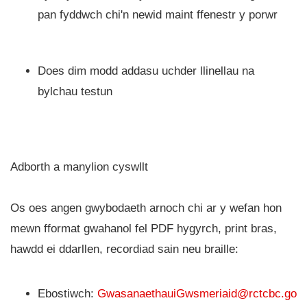
pan fyddwch chi'n newid maint ffenestr y porwr
Does dim modd addasu uchder llinellau na
bylchau testun
Adborth a manylion cyswllt
Os oes angen gwybodaeth arnoch chi ar y wefan hon
mewn fformat gwahanol fel PDF hygyrch, print bras,
hawdd ei ddarllen, recordiad sain neu braille:
Ebostiwch:
GwasanaethauiGwsmeriaid@rctcbc.go