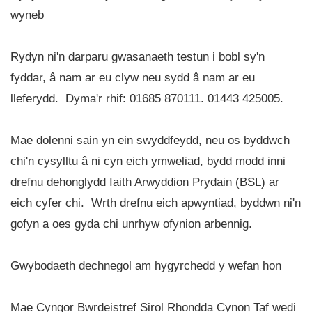
wyneb
Rydyn ni'n darparu gwasanaeth testun i bobl sy'n
fyddar, â nam ar eu clyw neu sydd â nam ar eu
lleferydd. Dyma'r rhif: 01685 870111. 01443 425005.
Mae dolenni sain yn ein swyddfeydd, neu os byddwch
chi'n cysylltu â ni cyn eich ymweliad, bydd modd inni
drefnu dehonglydd Iaith Arwyddion Prydain (BSL) ar
eich cyfer chi. Wrth drefnu eich apwyntiad, byddwn ni'n
gofyn a oes gyda chi unrhyw ofynion arbennig.
Gwybodaeth dechnegol am hygyrchedd y wefan hon
Mae Cyngor Bwrdeistref Sirol Rhondda Cynon Taf wedi